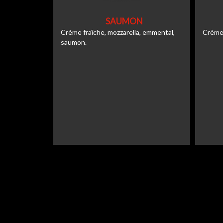
SAUMON
Crème fraîche, mozzarella, emmental,
Crème 
saumon.