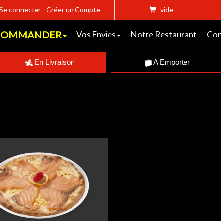
Se connecter
-
Créer un Compte
vide
COMMANDER
Vos Envies
Notre Restaurant
Con
En Livraison
A Emporter