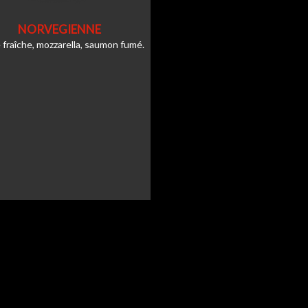
NORVEGIENNE
fraîche, mozzarella, saumon fumé.